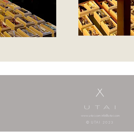
www.u-ta-i.com
​
info@u-ta-i.com
©︎
UTAI
2023