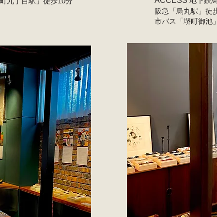
ACCESS
地下鉄
町九丁目駅」徒歩10分
阪急「烏丸駅」徒歩
市バス「堺町御池」