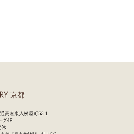
RY
京都
高倉東入桝屋町53-1
ング4F
定休